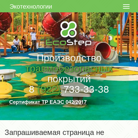
Экотехнологии
Производство
травмобезопасных
покрытий
8
(922)
733-33-38
Сертификат ТР ЕАЭС 042/2017
Запрашиваемая страница не