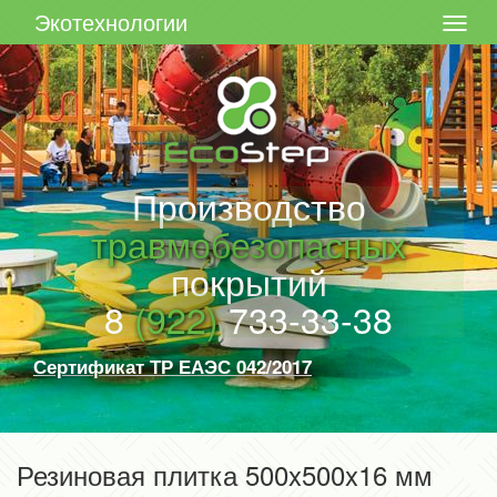
Экотехнологии
Производство
травмобезопасных
покрытий
8
(922)
733-33-38
Сертификат ТР ЕАЭС 042/2017
Резиновая плитка 500x500x16 мм