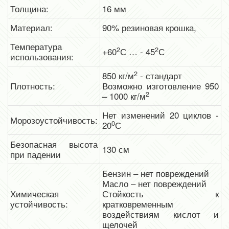
Толщина:
16 мм
Материал:
90% резиновая крошка,
Температура
2
2
+60
С … - 45
С
использования:
2
850 кг/м
- стандарт
Плотность:
Возможно изготовление 950
2
– 1000 кг/м
Нет изменений 20 циклов -
Морозоустойчивость:
0
20
С
Безопасная высота
130 см
при падении
Бензин – нет повреждений
Масло – нет повреждений
Химическая
Стойкость к
устойчивость:
кратковременным
воздействиям кислот и
щелочей