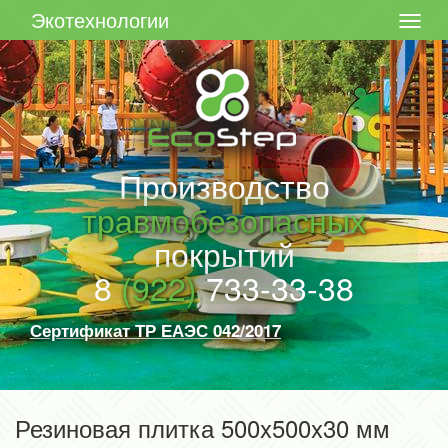
Экотехнологии
Производство
травмобезопасных
покрытий
8
(922)
733-33-38
Сертификат ТР ЕАЭС 042/2017
Резиновая плитка 500x500x30 мм