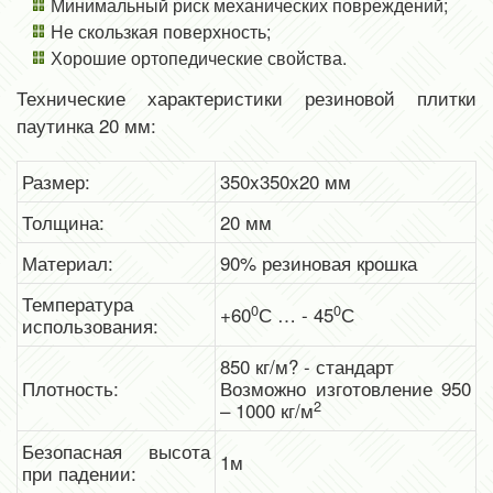
Минимальный риск механических повреждений;
Не скользкая поверхность;
Хорошие ортопедические свойства.
Технические характеристики резиновой плитки
паутинка 20 мм:
Размер:
350x350х20 мм
Толщина:
20 мм
Материал:
90% резиновая крошка
Температура
0
0
+60
С … - 45
С
использования:
850 кг/м? - стандарт
Плотность:
Возможно изготовление 950
2
– 1000 кг/м
Безопасная высота
1м
при падении: