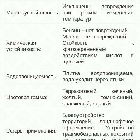
Исключены повреждения
Морозоустойчивость:
при резком изменении
температур
Бензин – нет повреждений
Масло – нет повреждений
Химическая
Стойкость к
устойчивость:
кратковременным
воздействиям кислот и
щелочей
Плитка водопроницаема,
Водопроницаемость:
вода уходит через стыки.
Терракотовый, зеленый,
Цветовая гамма:
желтый, темно-синий,
оранжевый, черный
Благоустройство
территорий, ландшафтное
оформление. Устройство
Сферы применения:
травмобезопасных покрытий
на твердом и сыпучем