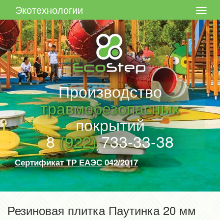
Экотехнологии
Производство
травмобезопасных
покрытий
8
(922)
733-33-38
Сертификат ТР ЕАЭС 042/2017
Резиновая плитка Паутинка 20 мм